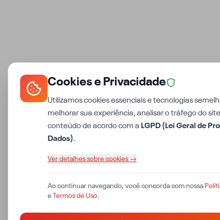
Cookies e Privacidade
Utilizamos cookies essenciais e tecnologias semel
melhorar sua experiência, analisar o tráfego do site
conteúdo de acordo com a
LGPD (Lei Geral de Pr
Dados)
.
Ver detalhes sobre cookies →
Ao continuar navegando, você concorda com nossa
Polít
e
Termos de Uso
.