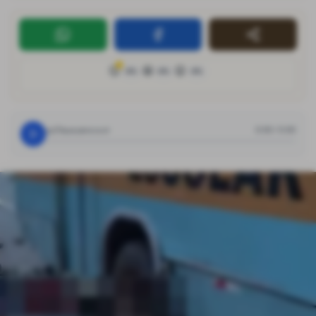
😊
🤩
😲
0
%
0
%
0
%
Clique para ouvir
0:00
/
0:00