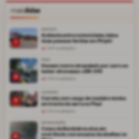
mais
lidas
URGENTE
Acidente entre motocicletas deixa
duas pessoas feridas em Piripiri
1
1.264
visualizações
FATAL
Homem morre atropelado por carro ao
tentar atravessar a BR-343
2
1.059
visualizações
ACIDENTE
Carreta com carga de madeira tomba
3
em trecho de serra no Piauí
1.024
visualizações
INTERVENÇÃO
Corpo de Bombeiros atua em
ocorrência com enxame de abelhas no
4