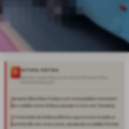
LEITURA RÁPIDA
RESUMO CRIADO PELA IA DO IPIAUÍ E REVISADO PELA
EQUIPE DE REDAÇÃO.
Janaina Eline Rios Costa e um motociclista morreram
em colisão entre ônibus escolar e moto em Teresina.
O motorista do ônibus afirmou que a moto invadiu a
contramão em uma curva, causando a colisão frontal.