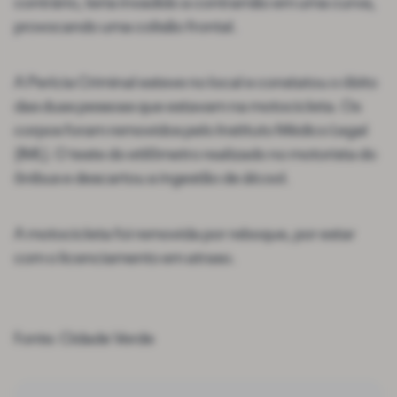
contrário, teria invadido a contramão em uma curva,
provocando uma colisão frontal.
A Perícia Criminal esteve no local e constatou o óbito
das duas pessoas que estavam na motocicleta. Os
corpos foram removidos pelo Instituto Médico Legal
(IML). O teste do etilômetro realizado no motorista do
ônibus e descartou a ingestão de álcool.
A motocicleta foi removida por reboque, por estar
com o licenciamento em atraso.
Fonte: Cidade Verde