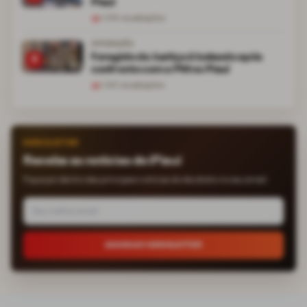
Piauí
1.019
visualizações
OPERAÇÃO
Foragido da Justiça é baleado após
5
confronto com a PM no Piauí
1.031
visualizações
NEWSLETTER
Receba as notícias do iPiauí
Fique por dentro das principais notícias do dia direto no seu email.
ASSINAR NEWSLETTER