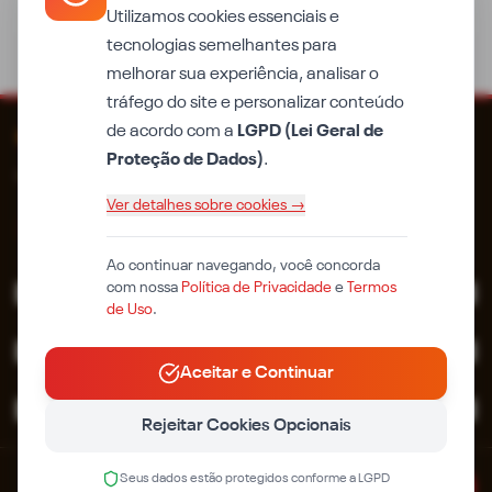
serra no Piauí
Utilizamos cookies essenciais e
tecnologias semelhantes para
melhorar sua experiência, analisar o
tráfego do site e personalizar conteúdo
de acordo com a
LGPD (Lei Geral de
iPiauí
Proteção de Dados)
.
Qualidade em primeiro lugar. Desde 2014.
Ver detalhes sobre cookies →
Ao continuar navegando, você concorda
com nossa
Política de Privacidade
e
Termos
EDITORIAS
de Uso
.
MUNICÍPIOS
Aceitar e Continuar
CONTATO
Rejeitar Cookies Opcionais
© 2024 iPiauí. Todos os direitos reservados.
Seus dados estão protegidos conforme a LGPD