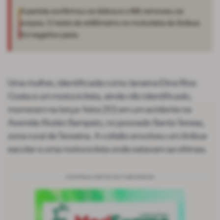
A perícia confirmou os óbitos e o IML removeu os
corpos. O teste do etilômetro no motorista do ônibus
foi negativo para.
Uma mulher, identificada como Janaina Eline Rios
Costa e um motociclista, ainda não identificado,
morreram na terça-feira (10) em um acidente na
Avenida Aluísio Sampaio, no povoado Santa Teresa,
zona rural de Teresina. A colisão envolveu um ônibus
escolar e uma motocicleta onde estavam as vítimas.
CONTINUA DEPOIS DA PUBLICIDADE