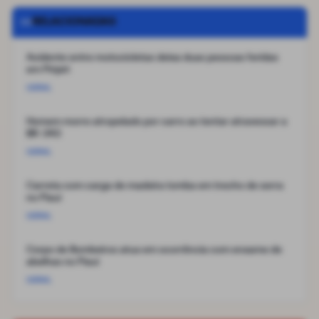
RELACIONADAS
Acidente entre motocicletas deixa duas pessoas feridas
em Piripiri
GERAL
Homem morre atropelado por carro ao tentar atravessar a
BR-343
GERAL
Carreta com carga de madeira tomba em trecho de serra
no Piauí
GERAL
Corpo de Bombeiros atua em ocorrência com enxame de
abelhas no Piauí
GERAL