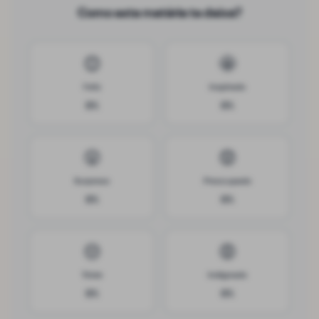
Como esta matéria te deixa?
😊
🤩
Feliz
Inspirado
0
%
0
%
😲
😟
Surpreso
Preocupado
0
%
0
%
😔
😡
Triste
Indignado
0
%
0
%