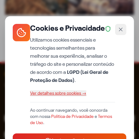
GERAL
Cookies e Privacidade
Carreta com carga de madeira tomba em trecho de
serra no Piauí
Utilizamos cookies essenciais e
tecnologias semelhantes para
melhorar sua experiência, analisar o
tráfego do site e personalizar conteúdo
de acordo com a
LGPD (Lei Geral de
iPiauí
Proteção de Dados)
.
Qualidade em primeiro lugar. Desde 2014.
Ver detalhes sobre cookies →
Ao continuar navegando, você concorda
com nossa
Política de Privacidade
e
Termos
EDITORIAS
de Uso
.
MUNICÍPIOS