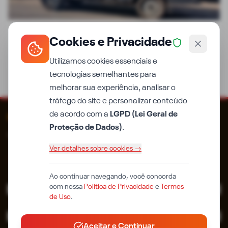
GERAL
Cookies e Privacidade
Vaqueiro morre após cair de cavalo na zona rural de
Batalha
Utilizamos cookies essenciais e
tecnologias semelhantes para
melhorar sua experiência, analisar o
tráfego do site e personalizar conteúdo
de acordo com a
LGPD (Lei Geral de
iPiauí
Proteção de Dados)
.
Qualidade em primeiro lugar. Desde 2014.
Ver detalhes sobre cookies →
Ao continuar navegando, você concorda
com nossa
Política de Privacidade
e
Termos
EDITORIAS
de Uso
.
MUNICÍPIOS
Aceitar e Continuar