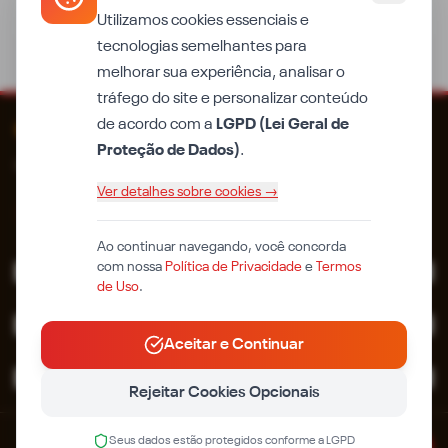
“Pampampam”
Utilizamos cookies essenciais e
tecnologias semelhantes para
melhorar sua experiência, analisar o
tráfego do site e personalizar conteúdo
de acordo com a
LGPD (Lei Geral de
iPiauí
Proteção de Dados)
.
Qualidade em primeiro lugar. Desde 2014.
Ver detalhes sobre cookies →
Ao continuar navegando, você concorda
com nossa
Política de Privacidade
e
Termos
EDITORIAS
de Uso
.
MUNICÍPIOS
Aceitar e Continuar
CONTATO
Rejeitar Cookies Opcionais
© 2024 iPiauí. Todos os direitos reservados.
Seus dados estão protegidos conforme a LGPD