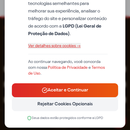
tecnologias semelhantes para
melhorar sua experiência, analisar o
tráfego do site e personalizar conteúdo
de acordo com a
LGPD (Lei Geral de
iPiauí
Proteção de Dados)
.
Qualidade em primeiro lugar. Desde 2014.
Ver detalhes sobre cookies →
Ao continuar navegando, você concorda
com nossa
Política de Privacidade
e
Termos
EDITORIAS
de Uso
.
MUNICÍPIOS
Aceitar e Continuar
CONTATO
Rejeitar Cookies Opcionais
© 2024 iPiauí. Todos os direitos reservados.
Seus dados estão protegidos conforme a LGPD
Desenvolvido por
GeoLabs
Privacidade
Termos