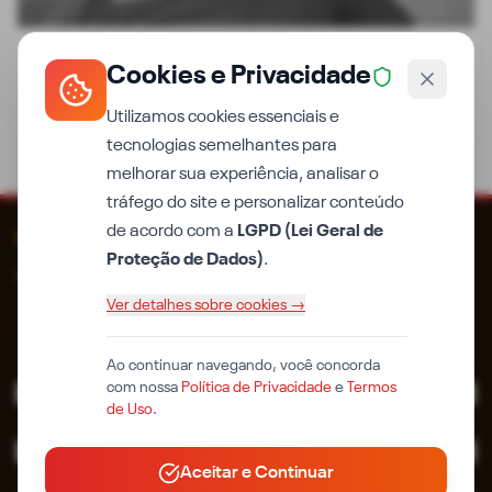
GERAL
Cookies e Privacidade
Piripiri se despede de Wilson, o querido
“Pampampam”
Utilizamos cookies essenciais e
tecnologias semelhantes para
melhorar sua experiência, analisar o
tráfego do site e personalizar conteúdo
de acordo com a
LGPD (Lei Geral de
iPiauí
Proteção de Dados)
.
Qualidade em primeiro lugar. Desde 2014.
Ver detalhes sobre cookies →
Ao continuar navegando, você concorda
com nossa
Política de Privacidade
e
Termos
EDITORIAS
de Uso
.
MUNICÍPIOS
Aceitar e Continuar