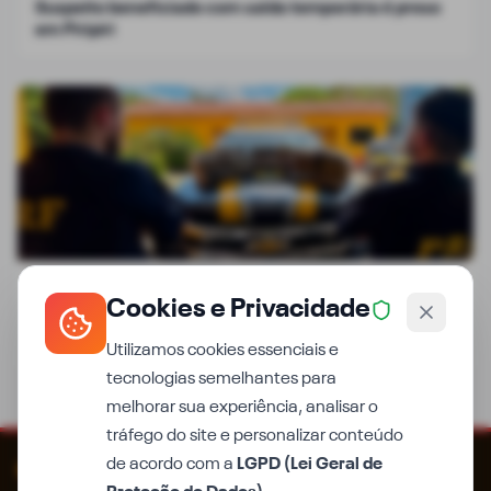
Suspeito beneficiado com saída temporária é preso
em Piripiri
POLICIA
Cookies e Privacidade
PRF apreende cerca de 50 kg de skunk e detém
quatro pessoas em Piripiri
Utilizamos cookies essenciais e
tecnologias semelhantes para
melhorar sua experiência, analisar o
tráfego do site e personalizar conteúdo
de acordo com a
LGPD (Lei Geral de
iPiauí