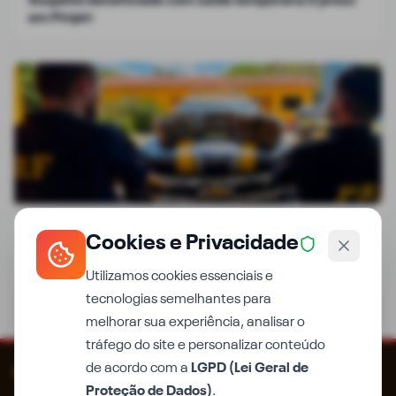
Suspeito beneficiado com saída temporária é preso
em Piripiri
POLICIA
Cookies e Privacidade
PRF apreende cerca de 50 kg de skunk e detém
quatro pessoas em Piripiri
Utilizamos cookies essenciais e
tecnologias semelhantes para
melhorar sua experiência, analisar o
tráfego do site e personalizar conteúdo
de acordo com a
LGPD (Lei Geral de
iPiauí
Proteção de Dados)
.