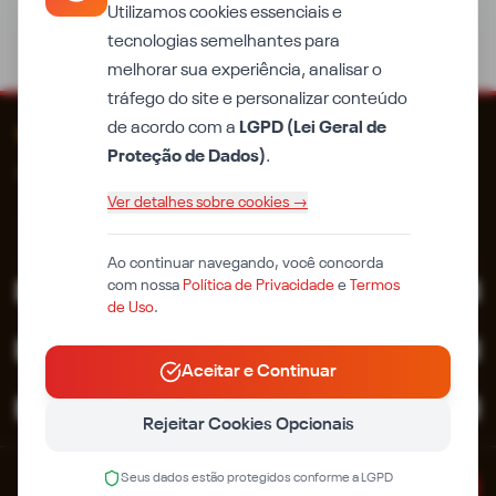
Municipal dos Direitos da Mulher
Utilizamos cookies essenciais e
tecnologias semelhantes para
melhorar sua experiência, analisar o
tráfego do site e personalizar conteúdo
de acordo com a
LGPD (Lei Geral de
iPiauí
Proteção de Dados)
.
Qualidade em primeiro lugar. Desde 2014.
Ver detalhes sobre cookies →
Ao continuar navegando, você concorda
com nossa
Política de Privacidade
e
Termos
EDITORIAS
de Uso
.
MUNICÍPIOS
Aceitar e Continuar
CONTATO
Rejeitar Cookies Opcionais
© 2024 iPiauí. Todos os direitos reservados.
Seus dados estão protegidos conforme a LGPD
Desenvolvido por
GeoLabs