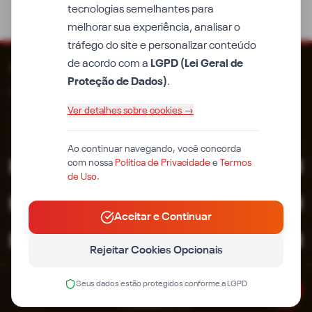
tecnologias semelhantes para
melhorar sua experiência, analisar o
tráfego do site e personalizar conteúdo
de acordo com a
LGPD (Lei Geral de
iPiauí
Proteção de Dados)
.
Qualidade em primeiro lugar. Desde 2014.
Ver detalhes sobre cookies →
Ao continuar navegando, você concorda
com nossa
Política de Privacidade
e
Termos
EDITORIAS
de Uso
.
MUNICÍPIOS
Aceitar e Continuar
CONTATO
Rejeitar Cookies Opcionais
© 2024 iPiauí. Todos os direitos reservados.
Seus dados estão protegidos conforme a LGPD
Desenvolvido por
GeoLabs
Privacidade
Termos